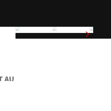
T AU
ANS
DES.