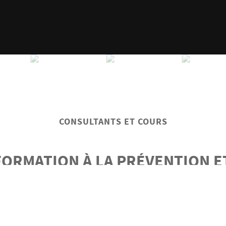
CONSULTANTS ET COURS
FORMATION À LA PRÉVENTION E
UVETAGE EST BASÉE SUR DES 
XPÉRIENCE ET DES ESSAIS SOLI