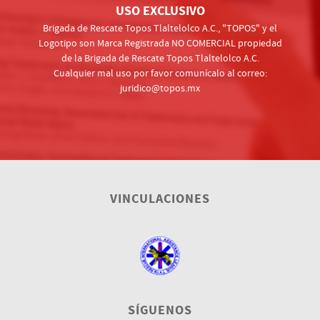
USO EXCLUSIVO
Brigada de Rescate Topos Tlaltelolco A.C., "TOPOS" y el
Logotipo son Marca Registrada NO COMERCIAL propiedad
de la Brigada de Rescate Topos Tlaltelolco A.C.
Cualquier mal uso por favor comunícalo al correo:
juridico@topos.mx
VINCULACIONES
SÍGUENOS