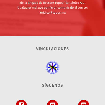
de la Brigada de Rescate Topos Tlaltelolco A.C.
Cualquier mal uso por favor comunícalo al correo:
juridico@topos.mx
VINCULACIONES
SÍGUENOS