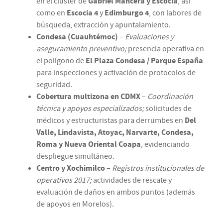
en el clúster de
Gabriel Mancera y Escocia
, así
como en
Escocia 4
y
Edimburgo 4
, con labores de
búsqueda, extracción y apuntalamiento.
Condesa (Cuauhtémoc)
–
Evaluaciones y
aseguramiento preventivo;
presencia operativa en
el polígono de
El Plaza Condesa / Parque España
para inspecciones y activación de protocolos de
seguridad.
Cobertura multizona en CDMX
–
Coordinación
técnica y apoyos especializados;
solicitudes de
médicos y estructuristas para derrumbes en
Del
Valle, Lindavista, Atoyac, Narvarte, Condesa,
Roma y Nueva Oriental Coapa
, evidenciando
despliegue simultáneo.
Centro y Xochimilco
–
Registros institucionales de
operativos 2017;
actividades de rescate y
evaluación de daños en ambos puntos (además
de apoyos en Morelos).